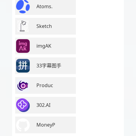
Atoms.
Sketch
imgAK
33字幕图手
Produc
302.AI
MoneyP