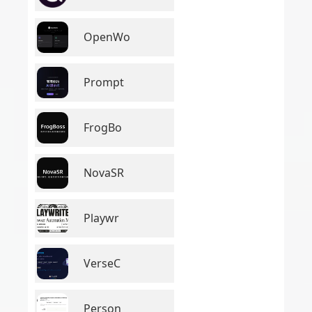
OpenWo
Prompt
FrogBo
NovaSR
Playwr
VerseC
Person