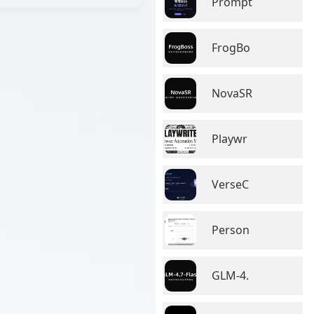
Prompt
FrogBo
NovaSR
Playwr
VerseC
Person
GLM-4.