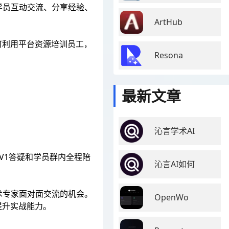
学员互动交流、分享经验、
ArtHub
可利用平台资源培训员工，
Resona
最新文章
沁言学术AI
V1答疑和学员群内全程陪
沁言AI如何
术专家面对面交流的机会。
OpenWo
提升实战能力。