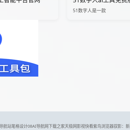
ow人工智能平台官网
51数字人ai工具免
51数字人是一款
I导航站
笔格设计
08AI导航网
下载之家
天极网
影视快看
紫鸟浏览器
驭影：新