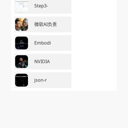
Step3-
微软AI负责
Embodi
NVIDIA
json-r