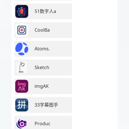
51数字人a
CoolBa
Atoms.
Sketch
imgAK
33字幕图手
Produc