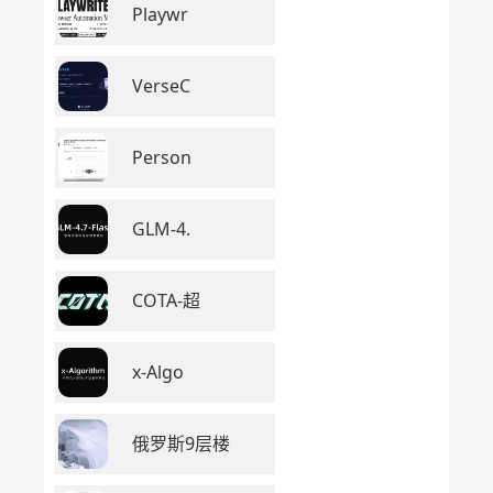
Playwr
VerseC
Person
GLM-4.
COTA-超
x-Algo
俄罗斯9层楼