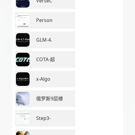
VerseC
Person
GLM-4.
COTA-超
x-Algo
俄罗斯9层楼
Step3-