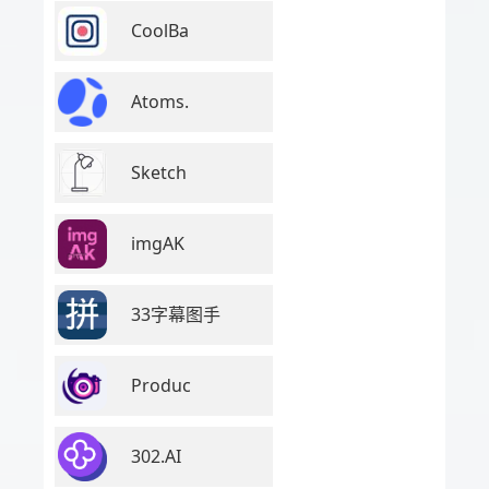
CoolBa
Atoms.
Sketch
imgAK
33字幕图手
Produc
302.AI