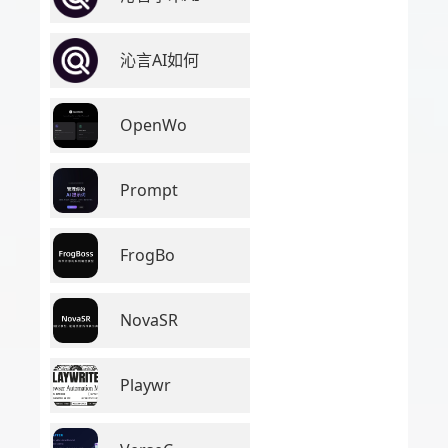
沁言AI如何
OpenWo
Prompt
FrogBo
NovaSR
Playwr