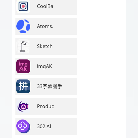
CoolBa
Atoms.
Sketch
imgAK
33字幕图手
Produc
302.AI