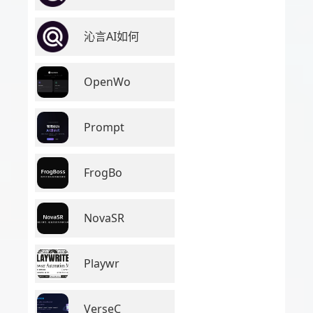
沁言AI如何
OpenWo
Prompt
FrogBo
NovaSR
Playwr
VerseC