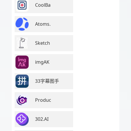
CoolBa
Atoms.
Sketch
imgAK
33字幕图手
Produc
302.AI