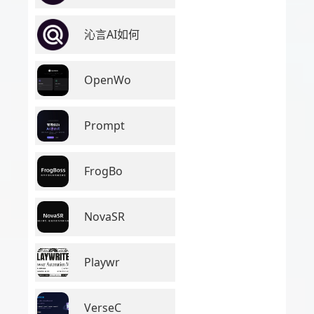
沁言AI如何
OpenWo
Prompt
FrogBo
NovaSR
Playwr
VerseC