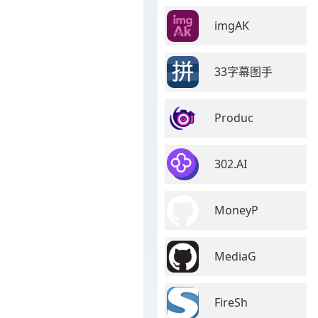
imgAK
33字幕图手
Produc
302.AI
MoneyP
MediaG
FireSh