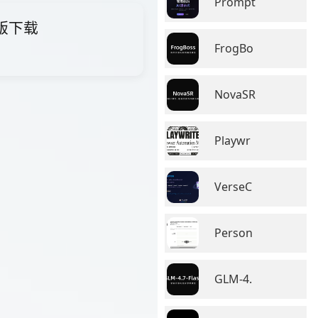
Prompt
费版下载
FrogBo
NovaSR
Playwr
VerseC
Person
GLM-4.