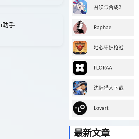
召唤与合成2
ai助手
Raphae
地心守护枪战
FLORAA
边际猎人下载
Lovart
最新文章