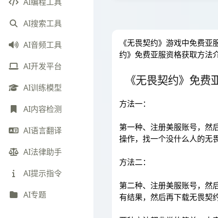
AI编程工具
AI搜索工具
《无畏契约》游戏中免费亚
AI音频工具
约》免费亚服资格获取方法
AI开发平台
《无畏契约》免费
AI训练模型
方法一：
AI内容检测
第一种、注册美服账号，然
AI语言翻译
操作，找一个没什么人的无
AI法律助手
方法二：
AI提示指令
第二种、注册美服账号，然
AI专题
有结果，然后再下载无畏契