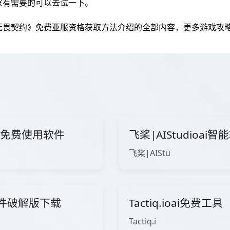
家有需要的可以去试一下。
无畏契约》免费亚服资格获取方法介绍的全部内容，更多游戏攻略
智能免费使用软件
飞桨|AIStudioai
飞桨|AIStu
能软件破解版下载
Tactiq.ioai免费工具
Tactiq.i