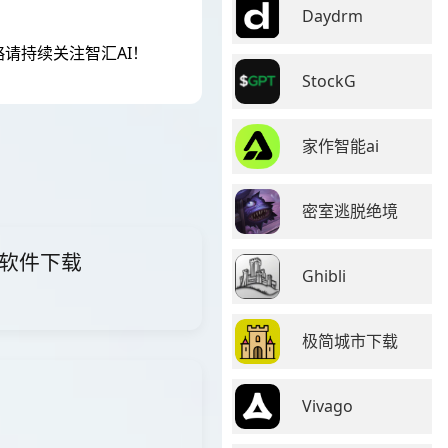
Daydrm
请持续关注智汇AI！
StockG
家作智能ai
密室逃脱绝境
智能软件下载
Ghibli
极简城市下载
Vivago