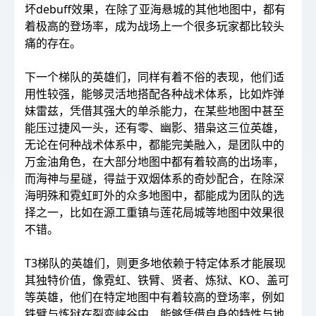
坏debuff效果，在除了亚海悬城的其他地图中，都有
着极高的登场率，成为战场上一个很多玩家都比较头
痛的存在。
下一个梯队的英雄们，同样有着不俗的表现，他们适
用性较强，能够灵活地搭配各种战术体系，比如炸弹
妹雷兹，凭借其强大的单杀能力，在某些地图中甚至
能压过捷风一头，还有零、幽影、猎枭这三位英雄，
无论在何种战术体系中，都能完美融入，是团队中的
万金油角色，在大部分地图中都有着较高的出场率，
而海神与星礈，得益于双烟体系的奇妙配合，在除深
海明殊和霓虹町外的众多地图中，都能成为团队的选
择之一，比如在源工重镇与莲花局城等地图中效果很
不错。
T3梯队的英雄们，则更多地依赖于特定体系才能展现
其独特价值，像霓虹、铁臂、贤者、炼狱、KO、盖可
等英雄，他们在特定地图中有着较高的登场率，例如
铁臂与炼狱在裂变峡谷中，能够凭借自身的特性与地