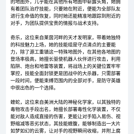
的地图外，几乎能在其他所有地图中崭露头角，她拥
有着团队治疗技能，只要她在附近，便能为全部队友
进行生命值的恢复，同时她还能精准地跟踪到附近的
对手，为团队提供宝贵的情报与战术支持。
奇乐，这位来自莱茵河畔的天才发明家，带着她独特
的科技魅力上场，她的技能组是守点清点的主要能
力，除了源工重镇这一特殊地图外，在其他各地图的
登场率极高，她擅长驱使机器人伙伴进行攻击，利用
陷阱、炮台和地雷等装置，将战场上的关键位置牢牢
掌控，技能全面封锁更是团战中的大杀器，只需部署
一段时间，便能束缚范围内的全部对手，是防守英雄
中很出色的一个选择。
蝰蛇，这位来自美洲大陆的神秘化学家，以其独特的
毒物攻击手段出名，她擅长部署毒性化学装置，不仅
能对敌人造成直接的伤害，更能让对手陷入易伤、视
野缩减等恶劣状态，其技能蝰腹，能够制造出一大片
如梦如幻的云雾，让对手的视野瞬间收缩，并附上腐