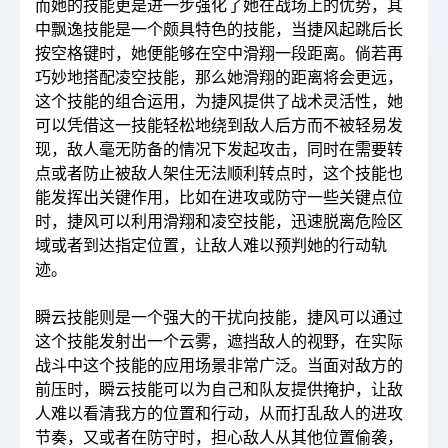
而她的技能更是进一步强化了她在战场上的优势，其
中飘逸技能是一个颇具特色的技能，当捷风起跳后长
按空格键时，她便能够在空中滑翔一段距离。倘若再
巧妙地搭配凌空技能，那么她滑翔的距离将会更远，
这个技能的组合运用，为捷风提供了战术灵活性，她
可以凭借这一技能轻松地绕到敌人后方而不被轻易发
现，敌人毫无防备的情况下发起攻击，同时在需要转
点或者防止被敌人架住无法顺利转点时，这个技能也
能发挥出关键作用，比如在进攻或防守一些关键点位
时，捷风可以利用滑翔和凌空技能，迅速脱离危险区
域或者到达指定位置，让敌人难以预判她的行动轨
迹。
瞬云技能则是一个强大的干扰向技能，捷风可以通过
这个技能发射出一个云雾，遮挡敌人的视野，在实际
战斗中这个技能的应用场景非常广泛。当面对敌方的
前压时，瞬云技能可以为自己和队友提供掩护，让敌
人难以看清我方的位置和行动，从而打乱敌人的进攻
节奏，又或者在防守时，担心敌人从其他位置偷袭，