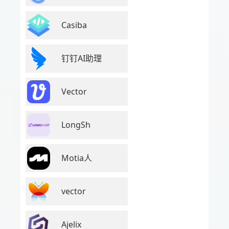
Casiba
钉钉AI助理
Vector
LongSh
Motia人
vector
Ajelix