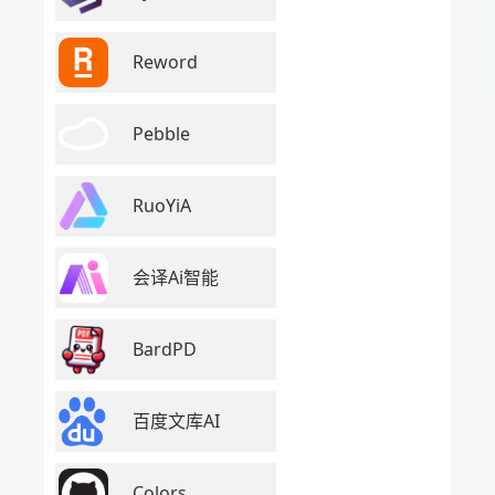
Reword
Pebble
RuoYiA
会译Ai智能
BardPD
百度文库AI
Colors