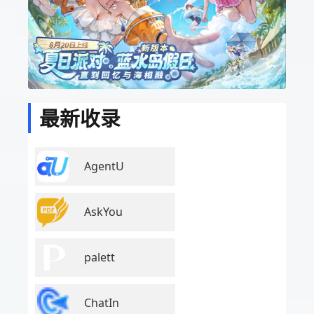
最新收录
AgentU
AskYou
palett
ChatIn