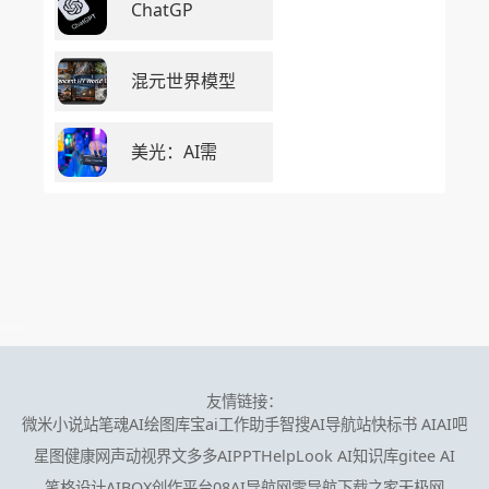
ChatGP
混元世界模型
美光：AI需
友情链接：
微米小说站
笔魂AI绘图
库宝ai工作助手
智搜AI导航站
快标书 AI
AI吧
星图健康网
声动视界
文多多AIPPT
HelpLook AI知识库
gitee AI
笔格设计
AIBOX创作平台
08AI导航网
零导航
下载之家
天极网