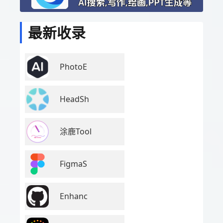
最新收录
PhotoE
HeadSh
涂鹿Tool
FigmaS
Enhanc