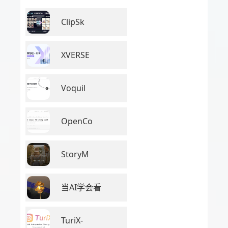
ClipSk
XVERSE
Voquil
OpenCo
StoryM
当AI学会看
TuriX-