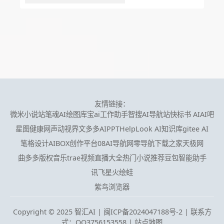
友情链接：
微米小说站
笔魂AI绘图
库宝ai工作助手
智搜AI导航站
快标书 AI
AI吧
星图健康网
声动视界
文多多AIPPT
HelpLook AI知识库
gitee AI
笔格设计
AIBOX创作平台
08AI导航网
零导航
下载之家
天极网
曲多多版权音乐
trae
视频直播大全
热门小说推荐
豆包智能助手
讯飞星火
绘蛙
紫鸟浏览器
Copyright © 2025 智汇AI |
闽ICP备2024047188号-2 | 联系方
式：QQ3756153558
|
站点地图