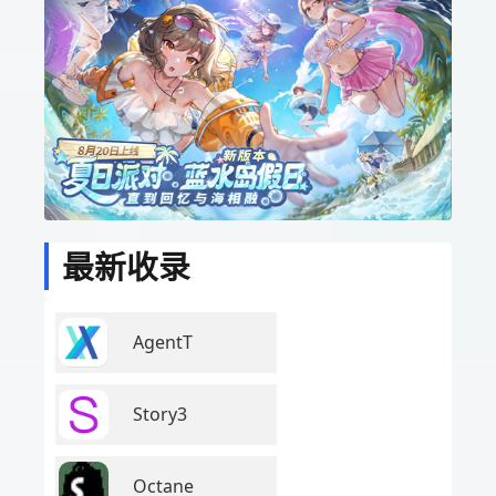
最新收录
AgentT
Story3
Octane