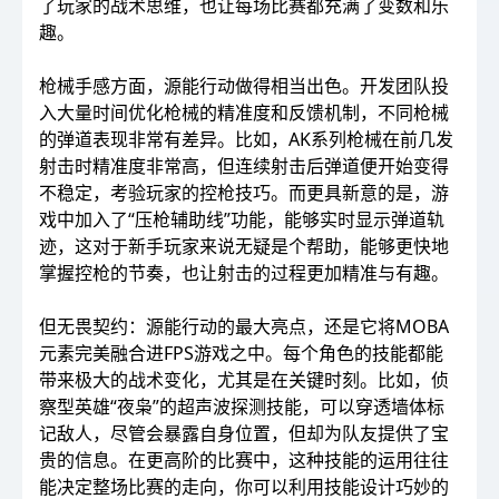
了玩家的战术思维，也让每场比赛都充满了变数和乐
趣。
枪械手感方面，源能行动做得相当出色。开发团队投
入大量时间优化枪械的精准度和反馈机制，不同枪械
的弹道表现非常有差异。比如，AK系列枪械在前几发
射击时精准度非常高，但连续射击后弹道便开始变得
不稳定，考验玩家的控枪技巧。而更具新意的是，游
戏中加入了“压枪辅助线”功能，能够实时显示弹道轨
迹，这对于新手玩家来说无疑是个帮助，能够更快地
掌握控枪的节奏，也让射击的过程更加精准与有趣。
但无畏契约：源能行动的最大亮点，还是它将MOBA
元素完美融合进FPS游戏之中。每个角色的技能都能
带来极大的战术变化，尤其是在关键时刻。比如，侦
察型英雄“夜枭”的超声波探测技能，可以穿透墙体标
记敌人，尽管会暴露自身位置，但却为队友提供了宝
贵的信息。在更高阶的比赛中，这种技能的运用往往
能决定整场比赛的走向，你可以利用技能设计巧妙的