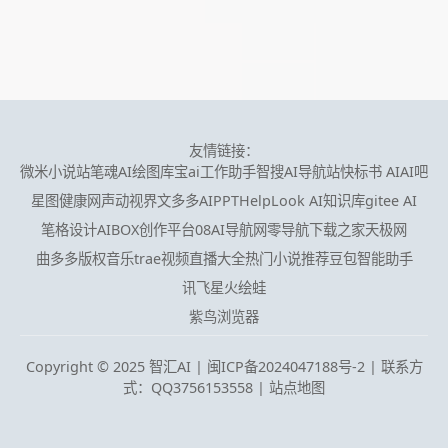
友情链接：
微米小说站
笔魂AI绘图
库宝ai工作助手
智搜AI导航站
快标书 AI
AI吧
星图健康网
声动视界
文多多AIPPT
HelpLook AI知识库
gitee AI
笔格设计
AIBOX创作平台
08AI导航网
零导航
下载之家
天极网
曲多多版权音乐
trae
视频直播大全
热门小说推荐
豆包智能助手
讯飞星火
绘蛙
紫鸟浏览器
Copyright © 2025 智汇AI |
闽ICP备2024047188号-2 | 联系方
式：QQ3756153558
|
站点地图